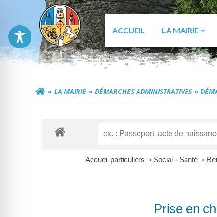
Aller
au
contenu
ACCUEIL
LA MAIRIE
Commune de Génér
LA MAIRIE
DÉMARCHES ADMINISTRATIVES
DÉMA
Accueil particuliers
Social - Santé
Rem
>
>
Prise en ch